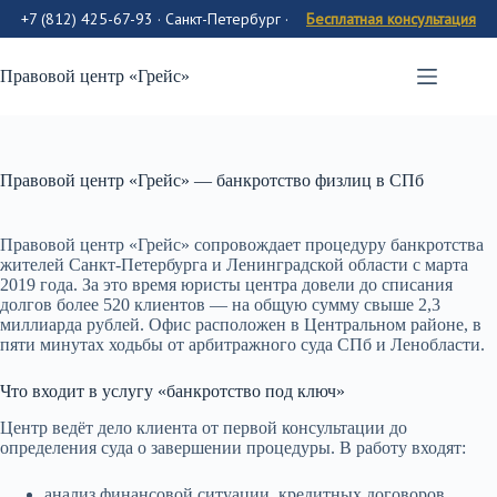
+7 (812) 425-67-93 · Санкт-Петербург
·
Бесплатная консультация
Перейти
к
Правовой центр «Грейс»
содержимому
Правовой центр «Грейс» — банкротство физлиц в СПб
Правовой центр «Грейс» сопровождает процедуру банкротства
жителей Санкт-Петербурга и Ленинградской области с марта
2019 года. За это время юристы центра довели до списания
долгов более 520 клиентов — на общую сумму свыше 2,3
миллиарда рублей. Офис расположен в Центральном районе, в
пяти минутах ходьбы от арбитражного суда СПб и Ленобласти.
Что входит в услугу «банкротство под ключ»
Центр ведёт дело клиента от первой консультации до
определения суда о завершении процедуры. В работу входят:
анализ финансовой ситуации, кредитных договоров,