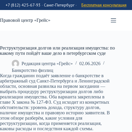
+7 (812) 425-67-93 · Санкт-Петербург
·
Бесплатная консультация
Перейти
к
Правовой центр «Грейс»
содержимому
Реструктуризация долгов или реализация имущества: по
какому пути пойдёт ваше дело в петербургском суде
Редакция центра «Грейс»
02.06.2026
Банкротство физлиц
Когда гражданин подаёт заявление о банкротстве в
арбитражный суд Санкт-Петербурга и Ленинградской
области, основная развилка на первом заседании —
выбрать процедуру реструктуризации долгов либо
реализации имущества. Оба варианта закреплены в
главе X закона № 127-ФЗ. Суд исходит из конкретных
обстоятельств: уровень дохода, структуру долгов,
наличие имущества и правовую историю заявителя. В
этом обзоре разберём, какие условия для
реструктуризации, когда применяется реализация,
каковы расходы и последствия каждой схемы.