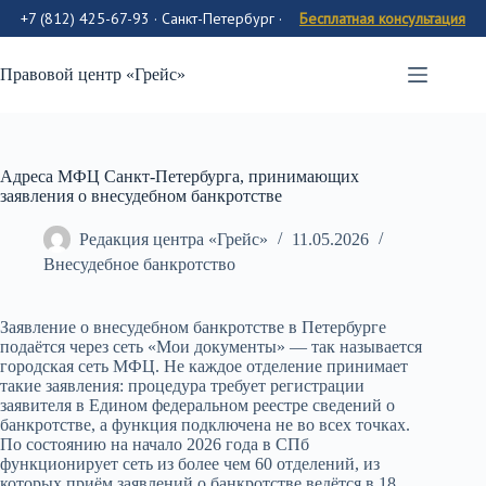
+7 (812) 425-67-93 · Санкт-Петербург
·
Бесплатная консультация
Перейти
к
Правовой центр «Грейс»
содержимому
Адреса МФЦ Санкт-Петербурга, принимающих
заявления о внесудебном банкротстве
Редакция центра «Грейс»
11.05.2026
Внесудебное банкротство
Заявление о внесудебном банкротстве в Петербурге
подаётся через сеть «Мои документы» — так называется
городская сеть МФЦ. Не каждое отделение принимает
такие заявления: процедура требует регистрации
заявителя в Едином федеральном реестре сведений о
банкротстве, а функция подключена не во всех точках.
По состоянию на начало 2026 года в СПб
функционирует сеть из более чем 60 отделений, из
которых приём заявлений о банкротстве ведётся в 18