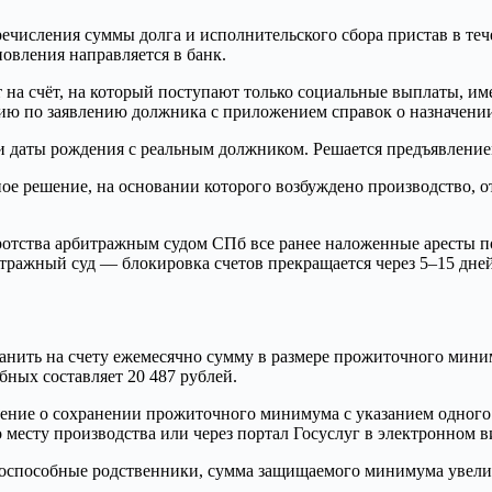
ечисления суммы долга и исполнительского сбора пристав в те
новления направляется в банк.
 на счёт, на который поступают только социальные выплаты, им
тию по заявлению должника с приложением справок о назначени
даты рождения с реальным должником. Решается предъявлением 
ое решение, на основании которого возбуждено производство, о
тства арбитражным судом СПб все ранее наложенные аресты под
тражный суд — блокировка счетов прекращается через 5–15 дней
ранить на счету ежемесячно сумму в размере прожиточного мини
ных составляет 20 487 рублей.
ление о сохранении прожиточного минимума с указанием одного
 месту производства или через портал Госуслуг в электронном в
доспособные родственники, сумма защищаемого минимума увели