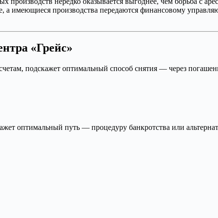
х производств нередко оказывается выгоднее, чем борьба с аре
е, а имеющиеся производства передаются финансовому управляю
ентра «Грейс»
счетам, подскажет оптимальный способ снятия — через погашени
жет оптимальный путь — процедуру банкротства или альтернати