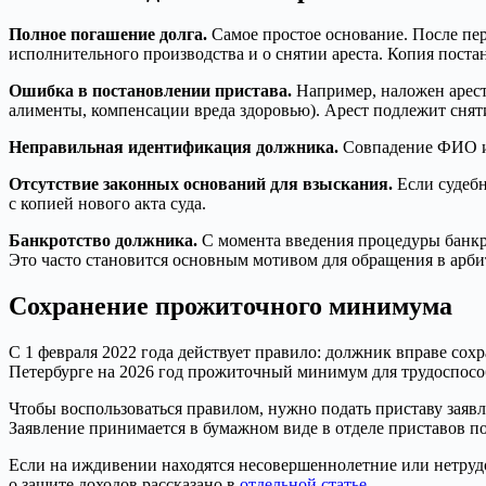
Полное погашение долга.
Самое простое основание. После пер
исполнительного производства и о снятии ареста. Копия поста
Ошибка в постановлении пристава.
Например, наложен арест
алименты, компенсации вреда здоровью). Арест подлежит сня
Неправильная идентификация должника.
Совпадение ФИО и 
Отсутствие законных оснований для взыскания.
Если судебн
с копией нового акта суда.
Банкротство должника.
С момента введения процедуры банкро
Это часто становится основным мотивом для обращения в арби
Сохранение прожиточного минимума
С 1 февраля 2022 года действует правило: должник вправе сох
Петербурге на 2026 год прожиточный минимум для трудоспособ
Чтобы воспользоваться правилом, нужно подать приставу заяв
Заявление принимается в бумажном виде в отделе приставов по
Если на иждивении находятся несовершеннолетние или нетру
о защите доходов рассказано в
отдельной статье
.