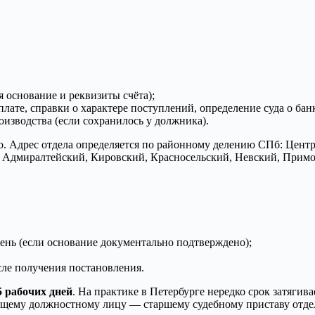
я основание и реквизиты счёта);
те, справки о характере поступлений, определение суда о банкр
изводства (если сохранилось у должника).
тво. Адрес отдела определяется по районному делению СПб: Цен
 Адмиралтейский, Кировский, Красносельский, Невский, Прим
ень (если основание документально подтверждено);
сле получения постановления.
5 рабочих дней
. На практике в Петербурге нередко срок затягива
ящему должностному лицу — старшему судебному приставу отде