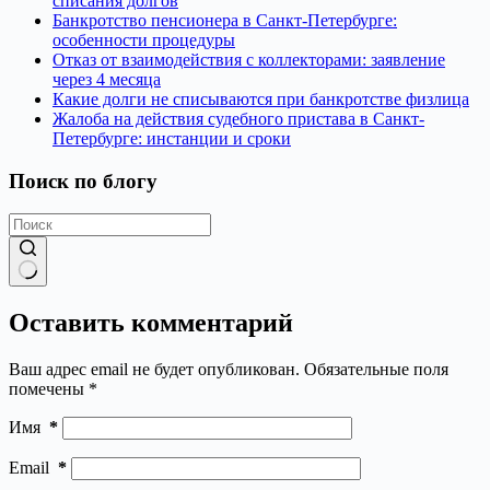
списания долгов
Банкротство пенсионера в Санкт-Петербурге:
особенности процедуры
Отказ от взаимодействия с коллекторами: заявление
через 4 месяца
Какие долги не списываются при банкротстве физлица
Жалоба на действия судебного пристава в Санкт-
Петербурге: инстанции и сроки
Поиск по блогу
Нет
результатов
Оставить комментарий
Ваш адрес email не будет опубликован.
Обязательные поля
помечены
*
Имя
*
Email
*