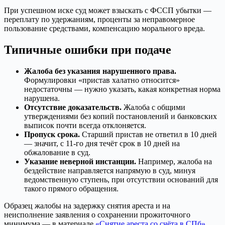
При успешном иске суд может взыскать с ФССП убытки —
переплату по удержаниям, проценты за неправомерное
пользование средствами, компенсацию морального вреда.
Типичные ошибки при подаче
Жалоба без указания нарушенного права.
Формулировки «пристав халатно относится»
недостаточны — нужно указать, какая конкретная норма
нарушена.
Отсутствие доказательств.
Жалоба с общими
утверждениями без копий постановлений и банковских
выписок почти всегда отклоняется.
Пропуск срока.
Старший пристав не ответил в 10 дней
— значит, с 11-го дня течёт срок в 10 дней на
обжалование в суд.
Указание неверной инстанции.
Например, жалоба на
бездействие направляется напрямую в суд, минуя
ведомственную ступень, при отсутствии оснований для
такого прямого обращения.
Образец жалобы на задержку снятия ареста и на
неисполнение заявления о сохранении прожиточного
минимума — в материале
«Снятие ареста со счёта в СПб»
.